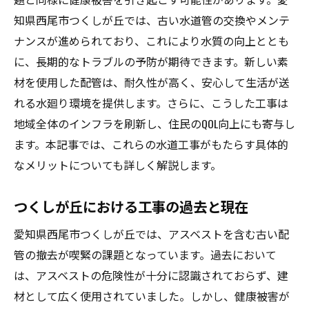
耐久性を高めるための水道工事の選択肢とアス
知県西尾市つくしが丘では、古い水道管の交換やメンテ
ベストの影響を最小化する方法
ナンスが進められており、これにより水質の向上ととも
最新の耐久性素材とその特性
に、長期的なトラブルの予防が期待できます。新しい素
アスベストを含まない安全な配管材料の選
材を使用した配管は、耐久性が高く、安心して生活が送
択
れる水廻り環境を提供します。さらに、こうした工事は
水道工事における耐震対策の要点
地域全体のインフラを刷新し、住民のQOL向上にも寄与し
工事の持続可能性を高めるための工夫
ます。本記事では、これらの水道工事がもたらす具体的
環境に優しい水道システムの提案
なメリットについても詳しく解説します。
長期的なメンテナンスプランの策定
つくしが丘における工事の過去と現在
住民の健康を守るためのアスベスト配管撤去と
先進的な水道工事の融合
愛知県西尾市つくしが丘では、アスベストを含む古い配
住民健康を第一に考えた工事方法
管の撤去が喫緊の課題となっています。過去において
は、アスベストの危険性が十分に認識されておらず、建
先進技術を活用した健康保護策
材として広く使用されていました。しかし、健康被害が
地域社会と連携した健康促進活動