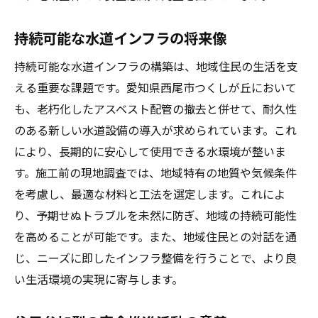
愛知県西尾市つくしが丘での水道工事における
持続可能な水道インフラの将来像
アスベスト撤去の最新トレンド
持続可能な水道インフラの構築は、地域住民の生活を支
最新の撤去技術とその成果
える重要な課題です。愛知県西尾市つくしが丘において
トレンドとしての安全施工の進化
も、老朽化したアスベスト配管の撤去と併せて、耐久性
住民の声を反映した革新事例
のある新しい水道設備の導入が求められています。これ
業界標準に適合した新工法
により、長期的に安心して使用できる水環境が整いま
地域を巻き込んだ取り組みの紹介
す。施工前の現地調査では、地域特有の地質や気候条件
未来を見据えたトレンド予測
を考慮し、最適な材料と工法を選定します。これによ
アスベスト配管撤去を通じて実現する安全で快
り、予期せぬトラブルを未然に防ぎ、地域の持続可能性
適な水廻り環境の未来
を高めることが可能です。また、地域住民との対話を通
じ、ニーズに即したインフラ整備を行うことで、より良
未来を見据えた配管システムの設計
い生活環境の実現に寄与します。
安全で快適な暮らしを支える水道技術
環境に優しい水廻りの新常識