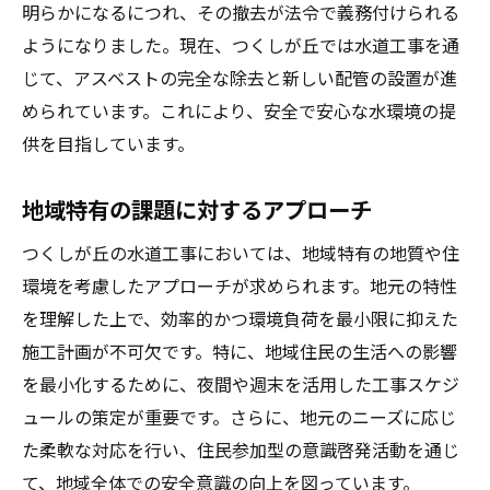
明らかになるにつれ、その撤去が法令で義務付けられる
アスベスト除去後の健康モニタリング
ようになりました。現在、つくしが丘では水道工事を通
未来の水道インフラに向けた革新的アプロ
じて、アスベストの完全な除去と新しい配管の設置が進
ーチ
められています。これにより、安全で安心な水環境の提
住民の健康意識向上のための教育プログラ
供を目指しています。
ム
長期的な安心を提供するためのアスベスト配管
地域特有の課題に対するアプローチ
撤去と水道工事の最適化
つくしが丘の水道工事においては、地域特有の地質や住
長期的視点に立った工事計画の構築
環境を考慮したアプローチが求められます。地元の特性
住民とともに作る安心環境
を理解した上で、効率的かつ環境負荷を最小限に抑えた
最新技術を取り入れた施工例の紹介
施工計画が不可欠です。特に、地域住民の生活への影響
リスク管理と安全確保のためのプロセス
を最小化するために、夜間や週末を活用した工事スケジ
ュールの策定が重要です。さらに、地元のニーズに応じ
持続可能な地域社会の実現に向けた取り組
た柔軟な対応を行い、住民参加型の意識啓発活動を通じ
み
て、地域全体での安全意識の向上を図っています。
地域特性を活かした最適化戦略