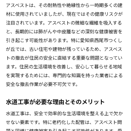
専門家による安全な撤去手順の紹介
アスベストは、その耐熱性や絶縁性から一時期多くの建
材に使用されていましたが、現在ではその健康リスクが
環境への配慮を重視した工事方法
注目されています。アスベストの微細な繊維を吸入する
住民参加型の意識向上活動のすすめ
と、長期的には肺がんや中皮腫などの深刻な健康被害を
施工中の健康リスクとその対策
引き起こす可能性があります。特に愛知県西尾市つくし
地域住民への透明性ある情報提供
が丘では、古い住宅や建物が残っているため、アスベス
安全なアスベスト配管撤去を実現するための現
トの撤去が住民の安全に直結する重要な問題となってい
地調査と施工のコツ
ます。住民の生活環境を改善し、安心して暮らせる地域
事前調査の重要性とその手順
を実現するためには、専門的な知識を持った業者による
アスベスト除去のための最新技術の活用
安全な撤去作業が必要不可欠です。
施工現場での安全管理とその実践方法
水道工事が必要な理由とそのメリット
地域特性を考慮した工事計画の策定
緊急事態に備えた対応策の確立
水道工事は、安全で効率的な生活環境を整える上で欠か
せない要素です。特に老朽化した配管は、アスベスト問
工事後のアフターケアの必要性
題と同様に健康被害を引き起こす可能性があります。愛