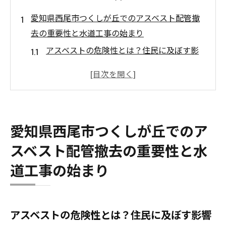
愛知県西尾市つくしが丘でのアスベスト配管撤
去の重要性と水道工事の始まり
アスベストの危険性とは？住民に及ぼす影
響
水道工事が必要な理由とそのメリット
つくしが丘における工事の過去と現在
地域特有の課題に対するアプローチ
愛知県西尾市つくしが丘でのア
持続可能な水道インフラの将来像
スベスト配管撤去の重要性と水
住民参加型の安全推進活動の意義
道工事の始まり
水道工事におけるアスベスト撤去の専門知識と
地域住民への影響
アスベスト撤去に関する法規制とガイドラ
アスベストの危険性とは？住民に及ぼす影響
イン