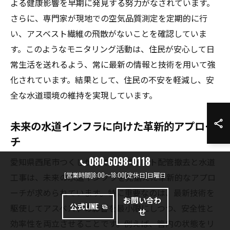
よる健康影響を早期に発見する努力がなされています。
さらに、専門家が現地での空気品質測定を定期的に行
い、アスベスト繊維の飛散がないことを確認していま
す。このようなモニタリング活動は、住民が安心して日
常生活を送れるよう、常に最新の情報と技術を用いて強
化されています。結果として、住民の不安を軽減し、安
全な水道環境の維持を実現しています。
未来の水道インフラに向けた革新的アプロー
チ
080-6098-0118
愛知県西尾市つくしが丘でのアスベスト配管撤去と水道
[営業時間]8:00～18:00[定休日]日曜日
工事は、未来の水道インフラを見据えた革新的なアプロ
ーチが求められています。特に重要なのは、最新技術を
お問い合わ
公式LINE
駆使してアスベストの影響を最小限にしつつ、安全性と
せ
効率性を両立させることです。例えば、管内の状態をリ