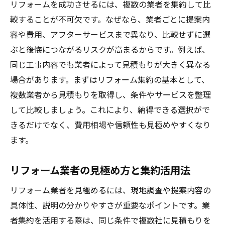
リフォームを成功させるには、複数の業者を集約して比
る
較することが不可欠です。なぜなら、業者ごとに提案内
リフォーム集約で分かる施工範囲の違い
容や費用、アフターサービスまで異なり、比較せずに選
実例やブログから得る比較の実践知識
ぶと後悔につながるリスクが高まるからです。例えば、
見積もり比較で失敗しない注意点とは
同じ工事内容でも業者によって見積もりが大きく異なる
効率的なリフォーム集約活用の流れ
場合があります。まずはリフォーム集約の基本として、
安心できるリフォーム進行のポイント
複数業者から見積もりを取得し、条件やサービスを整理
リフォーム進行時のトラブル回避策を学ぶ
して比較しましょう。これにより、納得できる選択がで
きるだけでなく、費用相場や信頼性も見極めやすくなり
事前契約と見積もり内容の確認ポイント
ます。
リフォーム集約で安心を得るサポート活用
アフターサービスと保証内容の違いを把握
リフォーム業者の見極め方と集約活用法
高齢者のリフォーム被害を防ぐために
リフォーム業者を見極めるには、現地調査や提案内容の
リフォーム進行で大切な情報共有の方法
具体性、説明の分かりやすさが重要なポイントです。業
業者選定に役立つリフォーム実例の活用法
者集約を活用する際は、同じ条件で複数社に見積もりを