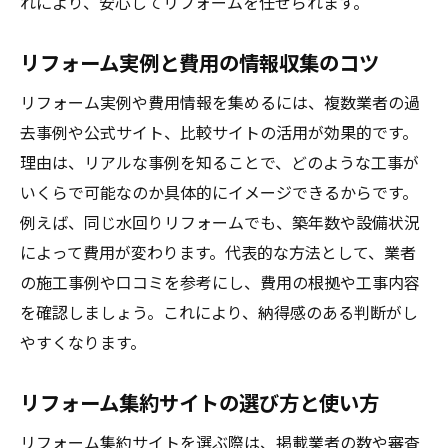
信頼できるリフォームを実現する方法
れにより、安心してリフォームを任せられます。
リフォーム集約で信頼性の高い業者を探す
リフォーム実例と費用の情報収集のコツ
口コミや実例を活用した信頼性チェック法
リフォーム実例や費用情報を集めるには、複数業者の過
リフォーム契約時に注意すべきポイント
去事例や公式サイト、比較サイトの活用が効果的です。
アフターサービス充実度の見極め方
理由は、リアルな事例を知ることで、どのような工事が
保証やサポート内容の比較ポイント
いくらで可能なのか具体的にイメージできるからです。
リフォーム失敗を防ぐための相談体制
例えば、同じ水回りリフォームでも、築年数や設備状況
リフォーム事例から学ぶ満足の秘訣
によって費用が変わります。代表的な方法として、業者
満足度が高いリフォーム実例の特徴とは
の施工事例や口コミを参考にし、費用の根拠や工事内容
リフォーム集約で得た成功事例を紹介
を確認しましょう。これにより、納得感のある判断がし
費用対効果を意識したリフォーム事例
やすくなります。
リフォーム内容と満足度の関係を探る
リフォーム集約サイトの選び方と使い方
実例から見るアフター対応と安心感
リフォーム集約サイトを選ぶ際は、掲載業者の数や審査
集約活用で満足できるリフォームを実現