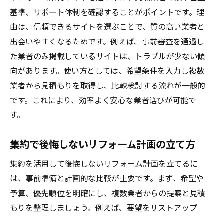
基準、サポート体制を確認することがポイントです。理
費用や内容で迷うときのリフォーム集約術
由は、信頼できるサイトを選ぶことで、質の高い業者と
リフォーム集約で迷いを解消する活用法
出会いやすくなるためです。例えば、事前審査を通過し
費用や内容の比較で納得の選択をする
た業者のみ掲載しているサイトは、トラブルが少ない傾
専門家の意見や口コミを参考に判断する
向があります。使い方としては、希望条件を入力し複数
リフォーム希望内容の優先順位を決める
業者から見積もりを取得し、比較検討する流れが一般的
集約サービスで得られる新しい情報とは
です。これにより、効率よく安心な業者選びが可能で
迷ったときのリフォーム相談の進め方
す。
集約で後悔しないリフォーム計画の立て方
集約を活用して後悔しないリフォーム計画を立てるに
は、事前準備と計画的な比較が重要です。まず、希望や
予算、優先順位を明確にし、複数業者からの提案と見積
もりを整理しましょう。例えば、要望をリストアップ