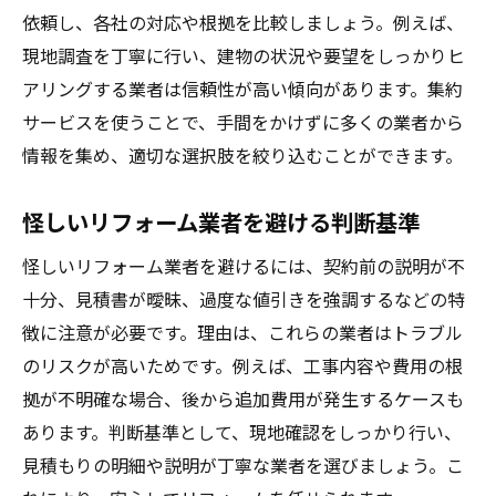
リフォーム実例から得る信頼できる選定術
依頼し、各社の対応や根拠を比較しましょう。例えば、
成功リフォームのポイントを実例で学ぶ
現地調査を丁寧に行い、建物の状況や要望をしっかりヒ
リフォーム集約と実例比較で見える違い
アリングする業者は信頼性が高い傾向があります。集約
ブログやSNSでリアルな実例を探す方法
サービスを使うことで、手間をかけずに多くの業者から
情報を集め、適切な選択肢を絞り込むことができます。
費用と内容を実例から具体的に読み解く
業者選定に失敗しないための実例活用
怪しいリフォーム業者を避ける判断基準
費用相場を見抜くリフォーム集約のコツ
怪しいリフォーム業者を避けるには、契約前の説明が不
リフォーム集約で費用相場を正しく把握
十分、見積書が曖昧、過度な値引きを強調するなどの特
見積もり比較から分かる費用の内訳とは
徴に注意が必要です。理由は、これらの業者はトラブル
リフォーム費用の妥当性を判断する視点
のリスクが高いためです。例えば、工事内容や費用の根
費用相場を実例と比較して確かめる方法
拠が不明確な場合、後から追加費用が発生するケースも
リフォーム集約サイトで相場情報を得る
あります。判断基準として、現地確認をしっかり行い、
費用交渉に有利な情報収集のコツ
見積もりの明細や説明が丁寧な業者を選びましょう。こ