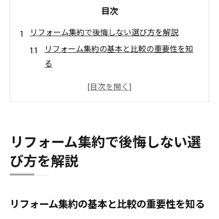
目次
リフォーム集約で後悔しない選び方を解説
リフォーム集約の基本と比較の重要性を知
る
リフォーム業者の見極め方と集約活用法
怪しいリフォーム業者を避ける判断基準
リフォーム実例と費用の情報収集のコツ
リフォーム集約サイトの選び方と使い方
リフォーム集約で後悔しない選
集約で後悔しないリフォーム計画の立て方
び方を解説
効率的なリフォーム比較の極意とは
複数リフォーム業者比較のポイントを押さ
える
リフォーム集約の基本と比較の重要性を知る
リフォーム費用や内容の比較基準を理解す