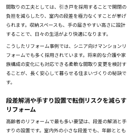
ツ
間取りの工夫としては、引き戸を採用することで開閉の
マンションと戸建てのリフォーム費用の違
負担を減らしたり、室内の段差を極力なくすことが挙げ
い
られます。収納スペースも、手の届きやすい高さに設計
最低限必要なリフォーム費用を知るポイン
することで、日々の生活がより快適になります。
ト
こうしたリフォーム事例では、シニア向けマンションリ
フルリフォームと建て替えの違いを比較
フォームでも多く採用されています。将来的な介護や家
フルリフォームと建て替え費用の現実的な
族構成の変化にも対応できる柔軟な間取り変更を検討す
比較
ることが、長く安心して暮らせる住まいづくりの秘訣で
高齢者にとって最適なリフォームの選び方
す。
建て替えよりリフォームが向くケースとは
段差解消や手すり設置で転倒リスクを減らす
フルリフォームのメリットとデメリット解
リフォーム
説
リフォームと建て替えの住みやすさ比較ポ
高齢者のリフォームで最も多い要望は、段差の解消と手
イント
すりの設置です。室内外の小さな段差でも、年齢ととも