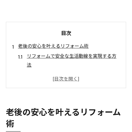
目次
老後の安心を叶えるリフォーム術
リフォームで安全な生活動線を実現する方
法
高齢者が快適に暮らせる間取りリフォーム
の工夫
段差解消や手すり設置で転倒リスクを減ら
すリフォーム
老後の安心を叶えるリフォーム
シニア世代のリフォームで失敗しないポイ
術
ント
リフォームで老後の自宅生活を充実させる