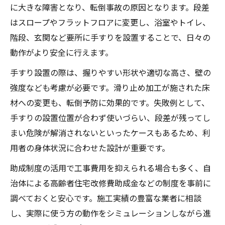
将来を見据えた暮らしやすさの秘訣
に大きな障害となり、転倒事故の原因となります。段差
はスロープやフラットフロアに変更し、浴室やトイレ、
リフォームで将来も安心できる住まいを作
階段、玄関など要所に手すりを設置することで、日々の
る方法
動作がより安全に行えます。
老後に備えたリフォームの優先順位付けの
考え方
手すり設置の際は、握りやすい形状や適切な高さ、壁の
強度なども考慮が必要です。滑り止め加工が施された床
健康寿命を伸ばすリフォームの工夫とは
材への変更も、転倒予防に効果的です。失敗例として、
高齢者の一人暮らしに役立つリフォーム対
手すりの設置位置が合わず使いづらい、段差が残ってし
策
まい危険が解消されないといったケースもあるため、利
マンションリフォームで将来を見据えた工
用者の身体状況に合わせた設計が重要です。
夫を
助成制度の活用で工事費用を抑えられる場合も多く、自
治体による高齢者住宅改修費助成金などの制度を事前に
調べておくと安心です。施工実績の豊富な業者に相談
し、実際に使う方の動作をシミュレーションしながら進