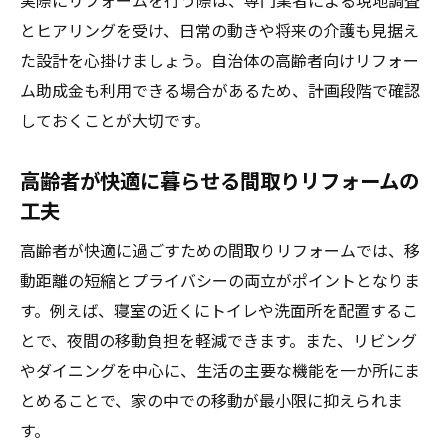
実際にリフォームを行う際は、専門業者による現地調査
実例
とヒアリングを受け、日常の動きや将来の介護も見据え
シニア向けリフォームで人気の間取りアイ
た設計を心掛けましょう。自治体の高齢者向けリフォー
デア
ム助成金も利用できる場合があるため、計画段階で確認
老後も安心できるバリアフリー間取りリフ
しておくことが大切です。
ォーム
マンションリフォームで叶えるシニア快適
高齢者が快適に暮らせる間取りリフォームの
空間
工夫
リフォームで最低限押さえたい間取りの工
高齢者が快適に過ごすための間取りリフォームでは、移
夫
動距離の短縮とプライバシーの両立がポイントとなりま
リフォーム費用の現実と最適な選択肢
す。例えば、寝室の近くにトイレや洗面所を配置するこ
老後のリフォーム費用相場と内訳を解説
とで、夜間の移動負担を軽減できます。また、リビング
リフォーム費用を抑えるための具体的な方
やダイニングを中心に、生活の主要な機能を一か所にま
法
とめることで、家の中での移動が最小限に抑えられま
リフォームで失敗しない費用見積もりのコ
す。