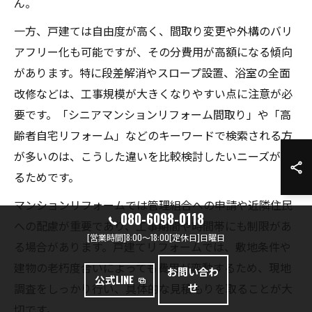
ん。
一方、戸建ては自由度が高く、間取り変更や外構のバリ
アフリー化も可能ですが、その分費用が高額になる傾向
があります。特に段差解消やスロープ設置、浴室の全面
改修などは、工事規模が大きくなりやすい点に注意が必
要です。「シニアマンションリフォーム間取り」や「高
齢者自宅リフォーム」などのキーワードで検索される方
が多いのは、こうした違いを比較検討したいニーズがあ
るためです。
マンションリフォームでは管理組合への申請や近隣住民
080-6098-0118
への配慮が重要であり、工事期間や時間帯にも制限があ
[営業時間]8:00～18:00[定休日]日曜日
る場合があります。戸建てリフォームでは、敷地条件や
建物の老朽度合いによっても費用が変動するため、現地
お問い合わ
公式LINE
せ
調査をしっかり行い、具体的な見積もりを取ることが大
切です。