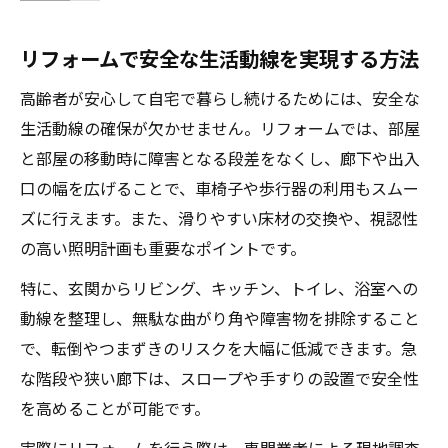
コツ
リフォームで安全な生活動線を実現する方法
高齢者向け助成金の活用ポイント
高齢者リフォーム助成金の申請方法と注意
高齢者が安心して自宅で暮らし続けるためには、安全な
点
生活動線の確保が欠かせません。リフォームでは、部屋
と部屋の移動時に障害となる段差をなくし、廊下や出入
リフォーム費用を抑える助成制度の賢い選
口の幅を広げることで、車椅子や歩行器の利用もスムー
び方
ズに行えます。また、滑りやすい床材の交換や、視認性
自治体の高齢者向けリフォーム助成金とは
の高い照明計画も重要なポイントです。
マンションリフォームにも使える高齢者助
成金情報
特に、玄関からリビング、キッチン、トイレ、浴室への
動線を整理し、無駄な曲がり角や障害物を排除すること
助成金で賢くリフォームするための事前準
で、転倒やつまずきのリスクを大幅に低減できます。急
備
な階段や狭い廊下は、スロープや手すりの設置で安全性
快適な住まいへの間取り変更アイデア
を高めることが可能です。
高齢者の動線を考えたリフォーム間取りの